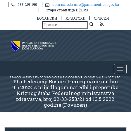
033 219-190
dom.naroda.info@parlamentfbih.gov.ba
Стара страница ПФБиХ
|
|
БОСАНСКИ
ХРВАТСКИ
СРПСКИ
Informacija o epidemiološkoj situaciji COVID-
19 u Federaciji Bosne i Hercegovine na dan
9.5.2022. s prijedlogom naredbi i preporuka
Kriznog štaba Federalnog ministarstva
zdravstva, broj:02-33-253/21 od 13.5.2022.
godine (Povučen)