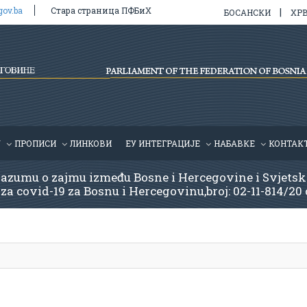
gov.ba
Стара страница ПФБиХ
|
БОСАНСКИ
ХР
У
ПРОПИСИ
ЛИНКОВИ
ЕУ ИНТЕГРАЦИЈЕ
HАБАВКЕ
КОНТАК
razumu o zajmu između Bosne i Hercegovine i Svjet
 za covid-19 za Bosnu i Hercegovinu,broj: 02-11-814/20 