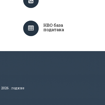
НВО база
података
е
2026 . године