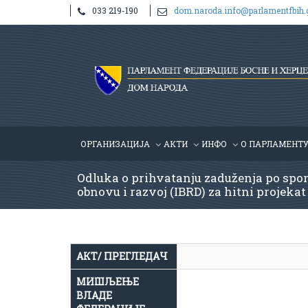
033 219-190
dom.naroda.info@parlamentfbih.
ОРГАНИЗАЦИЈА
АКТИ
ИНФО
О ПАРЛАМЕНТ
Odluka o prihvatanju zaduženja po spo
obnovu i razvoj (IBRD) za hitni projekat
АКТ/ ПРЕГЛЕДАЧ
МИШЉЕЊЕ
ВЛАДЕ