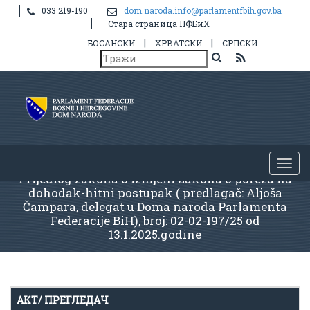
033 219-190
dom.naroda.info@parlamentfbih.gov.ba
Стара страница ПФБиХ
|
|
БОСАНСКИ
ХРВАТСКИ
СРПСКИ
Prijedlog zakona o izmjeni Zakona o porezu na
dohodak-hitni postupak ( predlagač: Aljoša
Čampara, delegat u Doma naroda Parlamenta
Federacije BiH), broj: 02-02-197/25 od
13.1.2025.godine
АКТ/ ПРЕГЛЕДАЧ