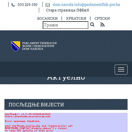
033 219-190
dom.naroda.info@parlamentfbih.gov.ba
Стара страница ПФБиХ
|
|
БОСАНСКИ
ХРВАТСКИ
СРПСКИ
Актуелно
ПОСЉЕДЊЕ ВИЈЕСТИ