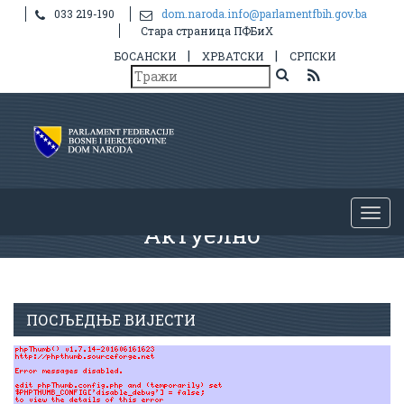
033 219-190
dom.naroda.info@parlamentfbih.gov.ba
Стара страница ПФБиХ
|
|
БОСАНСКИ
ХРВАТСКИ
СРПСКИ
Актуелно
ПОСЉЕДЊЕ ВИЈЕСТИ