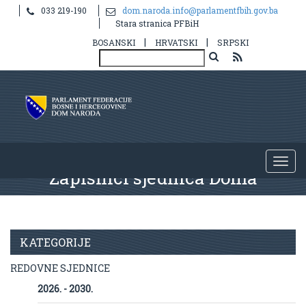
033 219-190
dom.naroda.info@parlamentfbih.gov.ba
Stara stranica PFBiH
|
|
BOSANSKI
HRVATSKI
SRPSKI
Zapisnici sjednica Doma
KATEGORIJE
REDOVNE SJEDNICE
2026. - 2030.