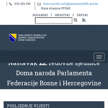
033 219-190
dom.naroda.info@parlamentfbih.gov.ba
Stara stranica PFBiH
|
|
BOSANSKI
HRVATSKI
SRPSKI
Nastavak
22.
redovne sjednice
Doma naroda Parlamenta
Federacije Bosne i Hercegovine
POSLJEDNJE VIJESTI