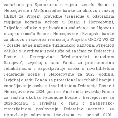
zaduženja po Sporazumu o zajmu između Bosne i
Hercegovine i Međunarodne banke za obnovu i razvoj
(IBRD) za Projekt pravedne tranzicije u odabranim
regijama bogatim ugljom u Bosni i Hercegovini,
Prijedlog odluke o prihvaćanju zaduženja po Ugovoru
o zajmu između Bosne i Hercegovine i Evropske banke
za obnovu i razvoj za realizaciju Projekta GRCF2 W2 E2
- Zgrade javne namjene Tuzlanskog kantona, Prijedlog
odluke o utvrđivanju područja od značaja za Federaciju
Bosne i Hercegovine "Medunarodni aerodrom
Sarajevo", Izvještaj o radu Fonda za profesionalnu
rehabilitaciju i zapošljavanje osoba s invaliditetom
Federacije Bosne i Hercegovine za 2023. godinu,
Izvještaj o radu Fonda za profesionalnu rehabilitaciju i
zapošljavanje osoba s invaliditetom Federacije Bosne i
Hercegovine za 2024. godinu, Analitički izvještaj Fonda
za zaštitu okoliša Federacije Bosne i Hercegovine za
2024.godinu i Izvještaj o radu i finansijsko-
materijalnom poslovanju Federalne agencije za
upravljanje oduzetom imovinom za period 0l.01.-