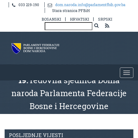
033 219-190
dom.naroda.info@parlamentfbih.gov.ba
Stara stranica PFBiH
|
|
BOSANSKI
HRVATSKI
SRPSKI
19.
redovna sjednica Doma
naroda Parlamenta Federacije
Bosne i Hercegovine
POSLJEDNJE VIJESTI