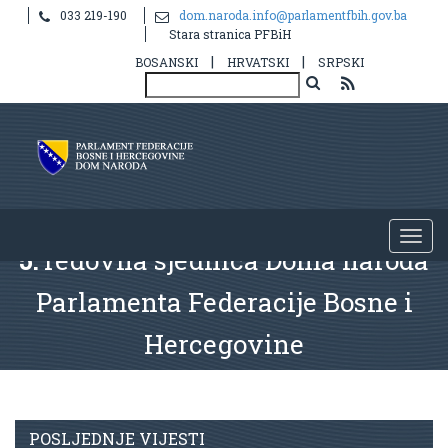
033 219-190
dom.naroda.info@parlamentfbih.gov.ba
Stara stranica PFBiH
|
|
BOSANSKI
HRVATSKI
SRPSKI
5.
redovna sjednica Doma naroda
Parlamenta Federacije Bosne i
Hercegovine
POSLJEDNJE VIJESTI