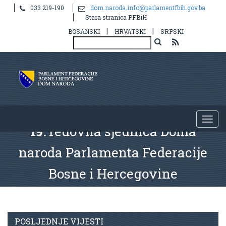
033 219-190
dom.naroda.info@parlamentfbih.gov.ba
Stara stranica PFBiH
|
|
BOSANSKI
HRVATSKI
SRPSKI
19.
redovna sjednica Doma
naroda Parlamenta Federacije
Bosne i Hercegovine
POSLJEDNJE VIJESTI