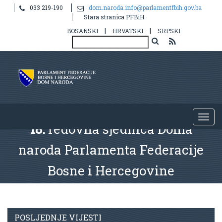
033 219-190
dom.naroda.info@parlamentfbih.gov.ba
Stara stranica PFBiH
|
|
BOSANSKI
HRVATSKI
SRPSKI
18.
redovna sjednica Doma
naroda Parlamenta Federacije
Bosne i Hercegovine
POSLJEDNJE VIJESTI