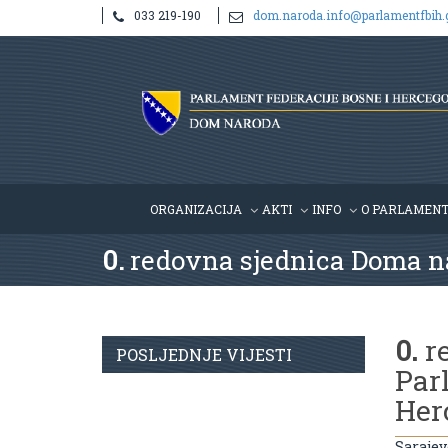
033 219-190
dom.naroda.info@parlamentfbih.
ORGANIZACIJA
AKTI
INFO
O PARLAMEN
0.
redovna sjednica Doma n
0.
r
POSLJEDNJE VIJESTI
Par
Her
Sarajev