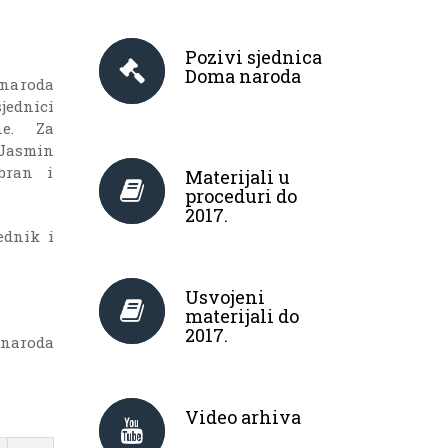
Pozivi sjednica
Doma naroda
naroda
jednici
ne. Za
Jasmin
bran i
Materijali u
proceduri do
2017.
ednik i
Usvojeni
materijali do
2017.
 naroda
Video arhiva