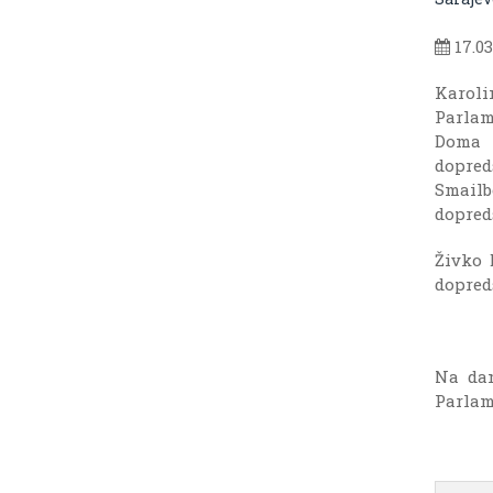
17.03
Karol
Parlam
Doma 
dopre
Smail
dopred
Živko 
dopred
Na dan
Parlam