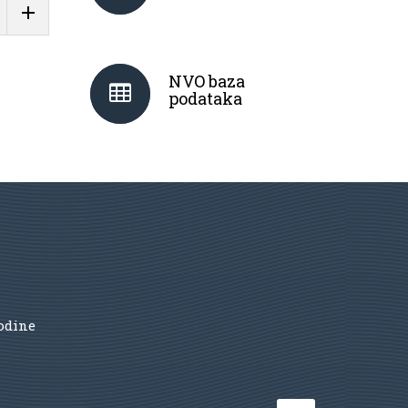
NVO baza
podataka
godine