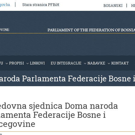
gov.ba
Stara stranica PFBiH
|
BOSANSKI
H
TU
PROPISI
LINKOVI
EU INTEGRACIJE
NABAVKE
KONTAKT
aroda Parlamenta Federacije Bosne 
edovna sjednica Doma naroda
lamenta Federacije Bosne i
cegovine
o,