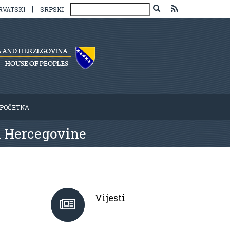
|
RVATSKI
SRPSKI
POČETNA
i Hercegovine
Vijesti