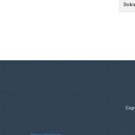
Doku
Copy
Stara stranica