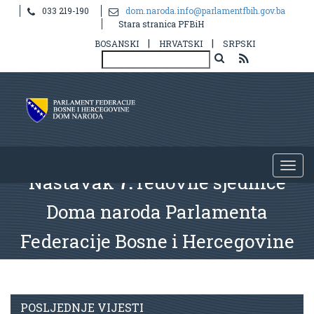
033 219-190
dom.naroda.info@parlamentfbih.gov.ba
Stara stranica PFBiH
|
|
BOSANSKI
HRVATSKI
SRPSKI
Nastavak
7.
redovne sjednice
Doma naroda Parlamenta
Federacije Bosne i Hercegovine
POSLJEDNJE VIJESTI