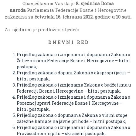
Obavještavam Vas da je
8. sjednica Doma
naroda
Parlamenta Federacije Bosne i Hercegovine
zakazana za
četvrtak, 16. februara 2012. godine u 10 sati.
Za sjednicu je predložen sljedeći
D N E V N I R E D
Prijedlog zakona o izmjenama i dopunama Zakona o
Željeznicama Federacije Bosne i Hercegovine – hitni
postupak,
Prijedlog zakona o dopuni Zakona o eksproprijaciji –
hitni postupak,
Prijedlog zakona o izmjenama Zakona o budžetima u
Federaciji Bosne i Hercegovine – hitni postupak,
Prijedlog zakona o izmjenama i dopunama Zakona o
Poreznoj upravi Federacije Bosne i Hercegovine –
hitni postupak,
Prijedlog zakona o dopunama Zakona o visini stope
zatezne kamate na javne prihode – hitni postupak,
Prijedlog zakona o izmjenama i dopunama Zakona o
Pravosudnom ispitu – skraćeni postupak,