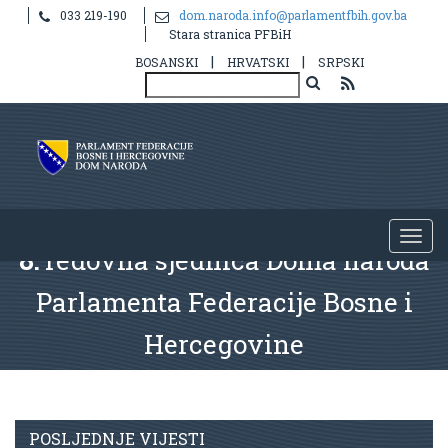
033 219-190
dom.naroda.info@parlamentfbih.gov.ba
Stara stranica PFBiH
|
|
BOSANSKI
HRVATSKI
SRPSKI
8.
redovna sjednica Doma naroda
Parlamenta Federacije Bosne i
Hercegovine
POSLJEDNJE VIJESTI