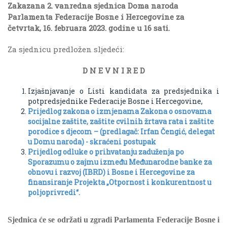
Zakazana 2. vanredna sjednica Doma naroda
Parlamenta Federacije Bosne i Hercegovine za
četvrtak, 16. februara 2023. godine u 16 sati.
Za sjednicu predložen sljedeći:
D N E V N I R E D
Izjašnjavanje o Listi kandidata za predsjednika i
potpredsjednike Federacije Bosne i Hercegovine,
Prijedlog zakona o izmjenama Zakona o osnovama
socijalne zaštite, zaštite cvilnih žrtava rata i zaštite
porodice s djecom – (predlagač: Irfan Čengić, delegat
u Domu naroda) - skraćeni postupak
Prijedlog odluke o prihvatanju zaduženja po
Sporazumu o zajmu između Međunarodne banke za
obnovu i razvoj (IBRD) i Bosne i Hercegovine za
finansiranje Projekta „Otpornost i konkurentnost u
poljoprivredi“.
Sjednica će se održati u zgradi Parlamenta Federacije Bosne i