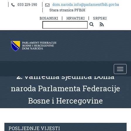
033 219-190
dom.naroda.info@parlamentfbih.gov.ba
Stara stranica PFBiH
|
|
BOSANSKI
HRVATSKI
SRPSKI
2.
vanredna sjednica Doma
naroda Parlamenta Federacije
Bosne i Hercegovine
POSLJEDNJE VIJESTI