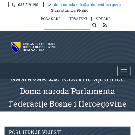
033 219-190
dom.naroda.info@parlamentfbih.gov.ba
Stara stranica PFBiH
|
|
BOSANSKI
HRVATSKI
SRPSKI
Nastavak
29.
redovne sjednice
Doma naroda Parlamenta
Federacije Bosne i Hercegovine
POSLJEDNJE VIJESTI