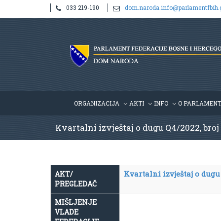
033 219-190
dom.naroda.info@parlamentfbih.
ORGANIZACIJA
AKTI
INFO
O PARLAMEN
Kvartalni izvještaj o dugu Q4/2022, broj
Kvartalni izvještaj o dugu
AKT/
PREGLEDAČ
MIŠLJENJE
VLADE