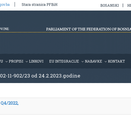
gov.ba
Stara stranica PFBiH
|
BOSANSKI
H
TU
PROPISI
LINKOVI
EU INTEGRACIJE
NABAVKE
KONTAKT
 02-11-902/23 od 24.2.2023.godine
 Q4/2022,