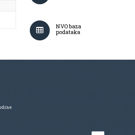
NVO baza
podataka
godine