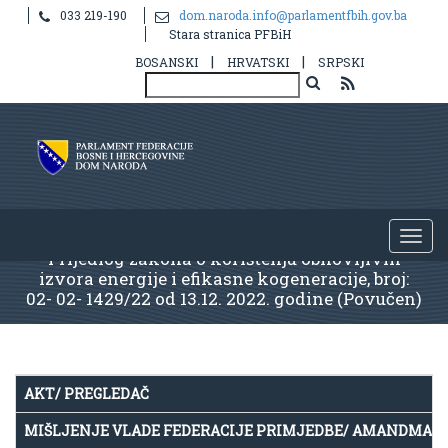
033 219-190
dom.naroda.info@parlamentfbih.gov.ba
Stara stranica PFBiH
|
|
BOSANSKI
HRVATSKI
SRPSKI
Prijedlog zakona o korištenju obnovljivih
izvora energije i efikasne kogeneracije, broj:
02- 02- 1429/22 od 13.12. 2022. godine (Povučen)
AKT/ PREGLEDAČ
MIŠLJENJE VLADE FEDERACIJE PRIMJEDBE/ AMANDMAN