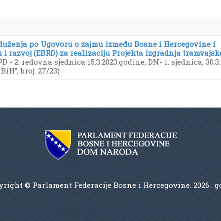
aduženja po Ugovoru o zajmu između Bosne i Hercegovine i
i razvoj (EBRD) za realizaciju Projekta izgradnja tramvajsk
D - 2. redovna sjednica 15.3.2023.godine, DN- 1. sjednica, 30.3.
iH”, broj: 27/23)
right © Parlament Federacije Bosne i Hercegovine.
2026 . 