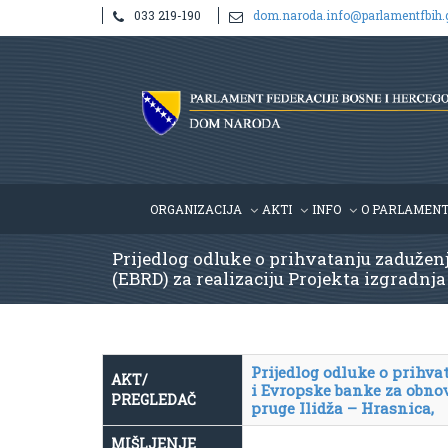
033 219-190
dom.naroda.info@parlamentfbih.
ORGANIZACIJA
AKTI
INFO
O PARLAMEN
Prijedlog odluke o prihvatanju zadužen
(EBRD) za realizaciju Projekta izgradnja 
Prijedlog odluke o prihv
AKT/
i Evropske banke za obnov
PREGLEDAČ
pruge Ilidža – Hrasnica,
MIŠLJENJE