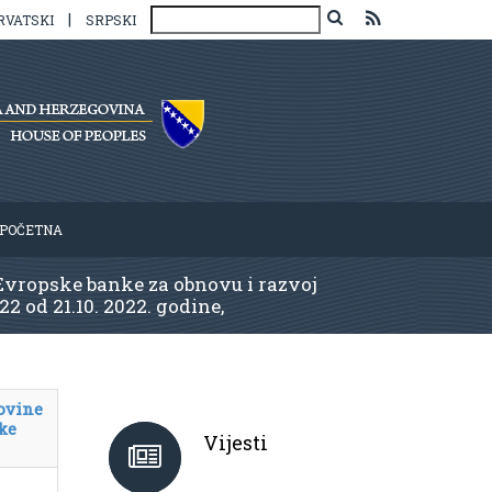
|
RVATSKI
SRPSKI
POČETNA
Evropske banke za obnovu i razvoj
22 od 21.10. 2022. godine,
ovine
ke
Vijesti