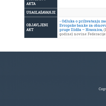
AKTA
USAGLAŠAVANJE
- Odluka o prihvatanju z
OBJAVLJENI
Evropske banke za obnovu 
pruge Ilidža – Hrasnica,
(P
AKT
godine) novine Federacije B
Copy