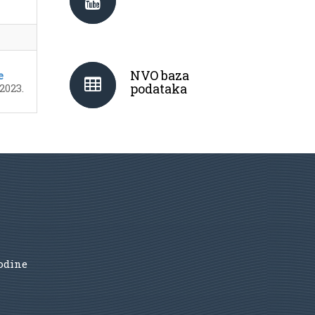
NVO baza
e
podataka
2023.
godine