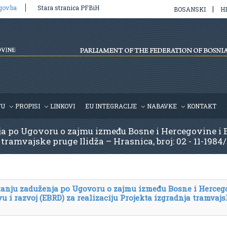
gov.ba
Stara stranica PFBiH
|
BOSANSKI
H
TU
PROPISI
LINKOVI
EU INTEGRACIJE
NABAVKE
KONTAKT
ja po Ugovoru o zajmu između Bosne i Hercegovine i 
tramvajske pruge Ilidža – Hrasnica, broj: 02 - 11-1984/
atanju zaduženja po Ugovoru o zajmu između Bosne i Herceg
u i razvoj (EBRD) za realizaciju Projekta izgradnja tramvajs