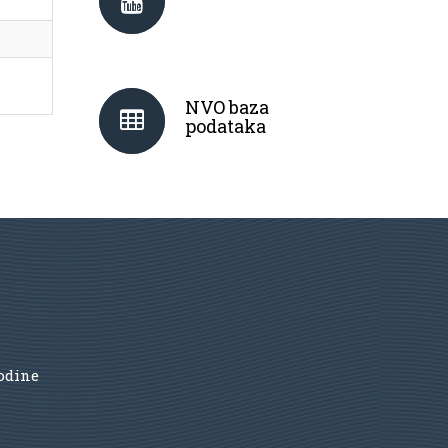
NVO baza
podataka
godine