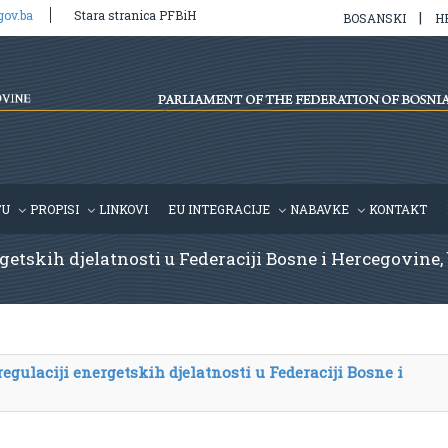
gov.ba
Stara stranica PFBiH
|
BOSANSKI
H
TU
PROPISI
LINKOVI
EU INTEGRACIJE
NABAVKE
KONTAKT
rgetskih djelatnosti u Federaciji Bosne i Hercegovine, 
regulaciji energetskih djelatnosti u Federaciji Bosne i