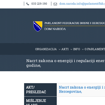
033 219-190
dom.naroda.info@parlamentfbih.
ORGANIZACIJA
AKTI
INFO
O PARLAMEN
Nacrt zakona o energiji i regulaciji ene
godine,
Nacrt zakona o energiji i 
AKT/
Hercegovine,
PREGLEDAČ
MIŠLJENJE