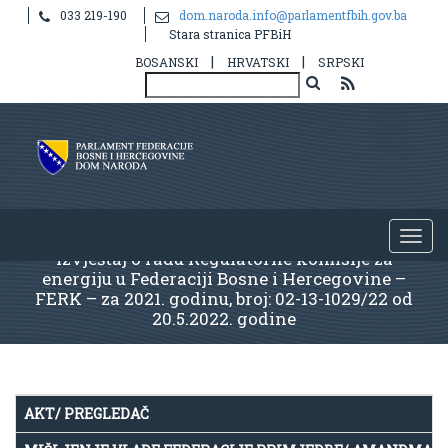
033 219-190
dom.naroda.info@parlamentfbih.gov.ba
Stara stranica PFBiH
|
|
BOSANSKI
HRVATSKI
SRPSKI
Izvještaj o radu Regulatorne komisije za
energiju u Federaciji Bosne i Hercegovine –
FERK – za 2021. godinu, broj: 02-13-1029/22 od
20.5.2022. godine
AKT/ PREGLEDAČ