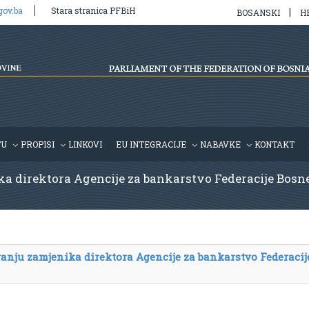
gov.ba
Stara stranica PFBiH
|
BOSANSKI
H
TU
PROPISI
LINKOVI
EU INTEGRACIJE
NABAVKE
KONTAKT
 direktora Agencije za bankarstvo Federacije Bosne i
anju zamjenika direktora Agencije za bankarstvo Federacij