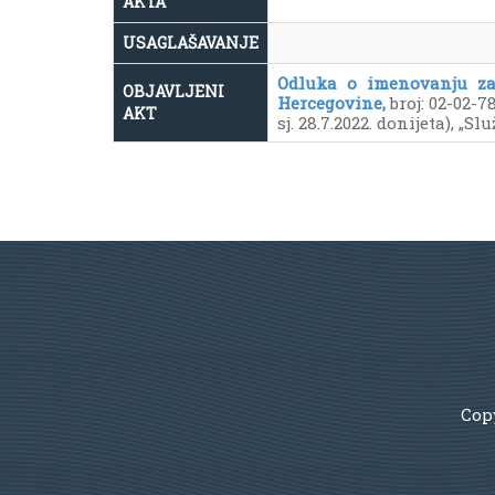
AKTA
USAGLAŠAVANJE
Odluka o imenovanju zam
OBJAVLJENI
Hercegovine,
broj: 02-02-78
AKT
sj. 28.7.2022. donijeta), „S
Copy