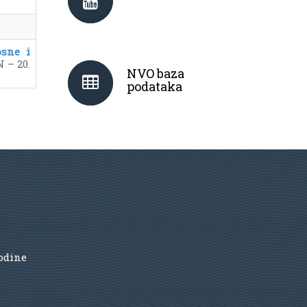
osne i
N – 20.
NVO baza
podataka
godine