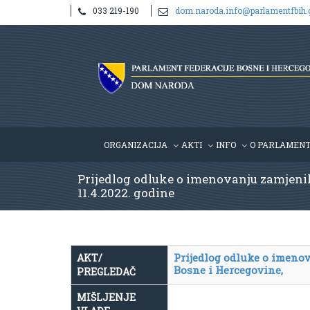
033 219-190
dom.naroda.info@parlamentfbih.
ORGANIZACIJA
AKTI
INFO
O PARLAMEN
Prijedlog odluke o imenovanju zamjenika
11.4.2022. godine
Prijedlog odluke o imenov
AKT/
Bosne i Hercegovine,
PREGLEDAČ
MIŠLJENJE