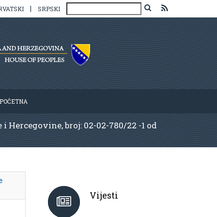
|
RVATSKI
SRPSKI
POČETNA
 Hercegovine, broj: 02-02-780/22 -1 od
e
Vijesti