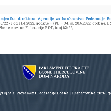
jenika direktora Agencije za bankarstvo Federacije B
0/22 -1 od 11.4.2022. godine – (PD – 34. sj. 28.6.2022. godine, D
lužbene novine Federacije BiH“, broj 62/22,
right © Parlament Federacije Bosne i Hercegovine.
2026 . 