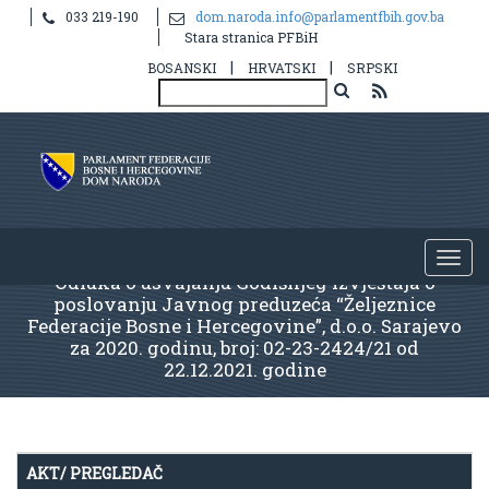
033 219-190
dom.naroda.info@parlamentfbih.gov.ba
Stara stranica PFBiH
|
|
BOSANSKI
HRVATSKI
SRPSKI
Odluka o usvajanju Godišnjeg Izvještaja o
poslovanju Javnog preduzeća “Željeznice
Federacije Bosne i Hercegovine”, d.o.o. Sarajevo
za 2020. godinu, broj: 02-23-2424/21 od
22.12.2021. godine
AKT/ PREGLEDAČ