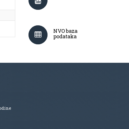
NVO baza
podataka
godine