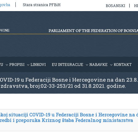
gov.ba
Stara stranica PFBiH
|
BOSANSKI
H
TU
PROPISI
LINKOVI
EU INTEGRACIJE
NABAVKE
KONTAKT
COVID-19 u Federaciji Bosne i Hercegovine na dan 23.8
dravstva, broj:02-33-253/21 od 31.8.2021. godine.
koj situaciji COVID-19 u Federaciji Bosne i Hercegovine na 
naredbi i preporuka Kriznog štaba Federalnog ministarstva