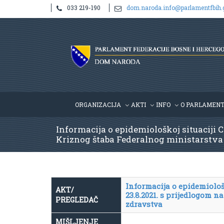
033 219-190
dom.naroda.info@parlamentfbih.
ORGANIZACIJA
AKTI
INFO
O PARLAMEN
Informacija o epidemiološkoj situaciji 
Kriznog štaba Federalnog ministarstva z
Informacija o epidemiološ
AKT/
23.8.2021. s prijedlogom 
PREGLEDAČ
zdravstva
MIŠLJENJE