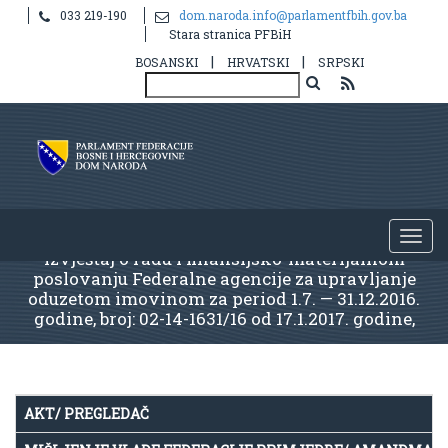
033 219-190
dom.naroda.info@parlamentfbih.gov.ba
Stara stranica PFBiH
|
|
BOSANSKI
HRVATSKI
SRPSKI
Izvještaj o radu i finansijsko-materijalnom
poslovanju Federalne agencije za upravljanje
oduzetom imovinom za period 1.7. — 31.12.2016.
godine, broj: 02-14-1631/16 od 17.1.2017. godine,
AKT/ PREGLEDAČ