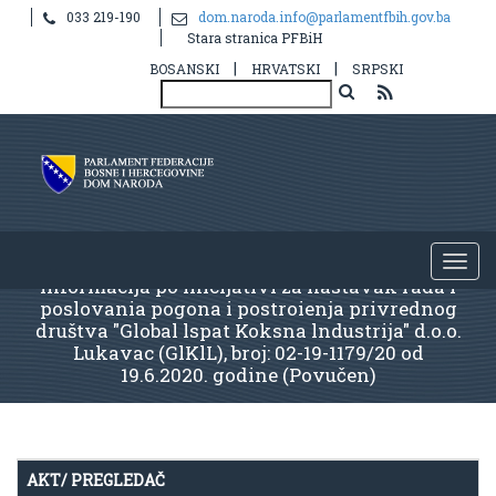
033 219-190
dom.naroda.info@parlamentfbih.gov.ba
Stara stranica PFBiH
|
|
BOSANSKI
HRVATSKI
SRPSKI
lnformacija po inicijativi za nastavak rada i
poslovania pogona i postroienja privrednog
društva "Global lspat Koksna lndustrija" d.o.o.
Lukavac (GlKlL), broj: 02-19-1179/20 od
19.6.2020. godine (Povučen)
AKT/ PREGLEDAČ