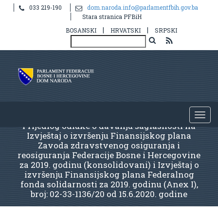
033 219-190
dom.naroda.info@parlamentfbih.gov.ba
Stara stranica PFBiH
|
|
BOSANSKI
HRVATSKI
SRPSKI
Prijedlog odluke o davanju saglasnosti na
Izvještaj o izvršenju Finansijskog plana
Zavoda zdravstvenog osiguranja i
reosiguranja Federacije Bosne i Hercegovine
za 2019. godinu (konsolidovani) i Izvještaj o
izvršenju Finansijskog plana Federalnog
fonda solidarnosti za 2019. godinu (Anex I),
broj: 02-33-1136/20 od 15.6.2020. godine