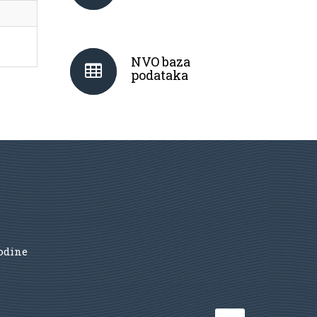
NVO baza
podataka
godine