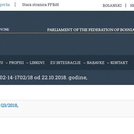
gov.ba
Stara stranica PFBiH
|
BOSANSKI
H
TU
PROPISI
LINKOVI
EU INTEGRACIJE
NABAVKE
KONTAKT
 02-14-1702/18 od 22.10.2018. godine,
 Q3/2018,