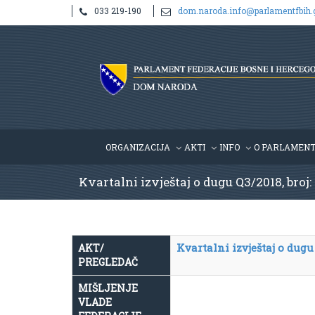
033 219-190
dom.naroda.info@parlamentfbih.
ORGANIZACIJA
AKTI
INFO
O PARLAMEN
Kvartalni izvještaj o dugu Q3/2018, broj:
Kvartalni izvještaj o dugu
AKT/
PREGLEDAČ
MIŠLJENJE
VLADE