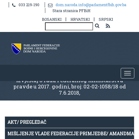
033 219-190
dom.naroda.info@parlamentfbih.gov.ba
Stara stranica PFBiH
|
|
BOSANSKI
HRVATSKI
SRPSKI
Izvještaj o radu Federalnog ministarstva
pravde u 2017. godini, broj: 02-02-1058/18 od
7.6.2018,
AKT/ PREGLEDAČ
MIŠLJENJE VLADE FEDERACIJE PRIMJEDBE/ AMANDMAN