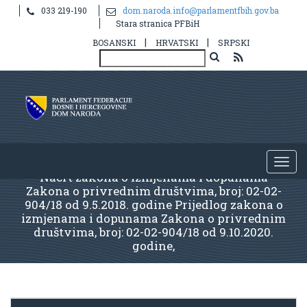
033 219-190
dom.naroda.info@parlamentfbih.gov.ba
Stara stranica PFBiH
|
|
BOSANSKI
HRVATSKI
SRPSKI
Nacrt zakona o izmjenama i dopunama
Zakona o privrednim društvima, broj: 02-02-
904/18 od 9.5.2018. godine Prijedlog zakona o
izmjenama i dopunama Zakona o privrednim
društvima, broj: 02-02-904/18 od 9.10.2020.
godine,