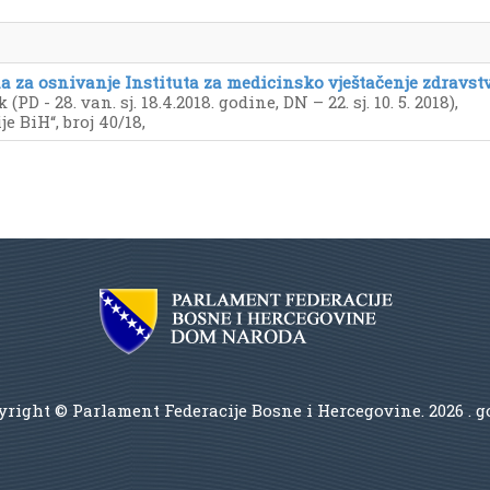
za osnivanje Instituta za medicinsko vještačenje zdravst
D - 28. van. sj. 18.4.2018. godine, DN – 22. sj. 10. 5. 2018),
e BiH“, broj 40/18,
right © Parlament Federacije Bosne i Hercegovine.
2026 . 