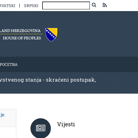
|
RVATSKI
SRPSKI
POČETNA
vstvenog stanja - skraćeni postupak,
je
Vijesti