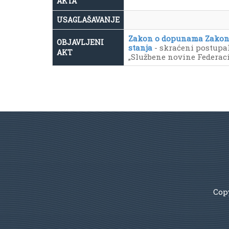
AKTA
USAGLAŠAVANJE
Zakon o dopunama Zakona 
OBJAVLJENI
stanja
- skraćeni postupak (P
AKT
„Službene novine Federacij
Copy