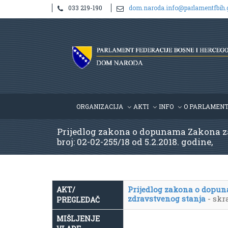
033 219-190
dom.naroda.info@parlamentfbih.
ORGANIZACIJA
AKTI
INFO
O PARLAMEN
Prijedlog zakona o dopunama Zakona za 
broj: 02-02-255/18 od 5.2.2018. godine,
Prijedlog zakona o dopun
AKT/
zdravstvenog stanja
- skr
PREGLEDAČ
MIŠLJENJE