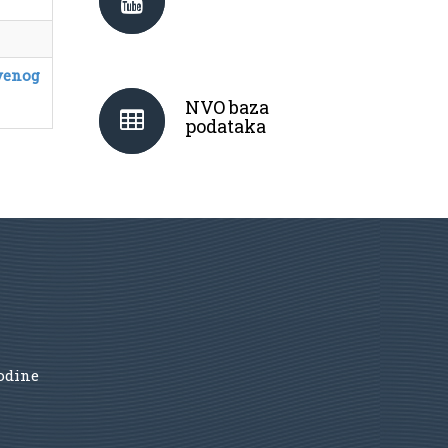
venog
NVO baza
podataka
godine