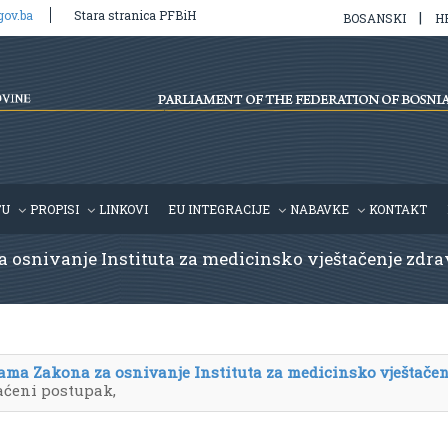
gov.ba
Stara stranica PFBiH
|
BOSANSKI
H
TU
PROPISI
LINKOVI
EU INTEGRACIJE
NABAVKE
KONTAKT
osnivanje Instituta za medicinsko vještačenje zdra
ama Zakona za osnivanje Instituta za medicinsko vještačen
aćeni postupak,