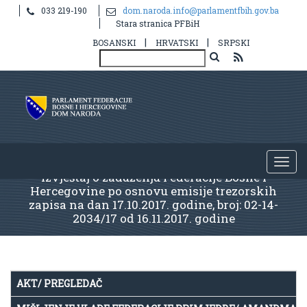
033 219-190
dom.naroda.info@parlamentfbih.gov.ba
Stara stranica PFBiH
|
|
BOSANSKI
HRVATSKI
SRPSKI
Izvještaj o zaduženju Federacije Bosne i
Hercegovine po osnovu emisije trezorskih
zapisa na dan 17.10.2017. godine, broj: 02-14-
2034/17 od 16.11.2017. godine
AKT/ PREGLEDAČ