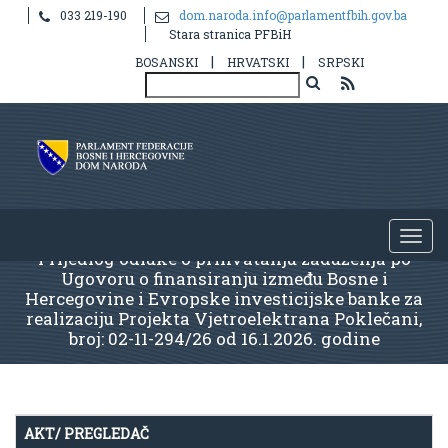
033 219-190
dom.naroda.info@parlamentfbih.gov.ba
Stara stranica PFBiH
|
|
BOSANSKI
HRVATSKI
SRPSKI
Prijedlog odluke o prihvatanju zaduženja po
Ugovoru o finansiranju između Bosne i
Hercegovine i Evropske investicijske banke za
realizaciju Projekta Vjetroelektrana Poklečani,
broj: 02-11-294/26 od 16.1.2026. godine
AKT/ PREGLEDAČ