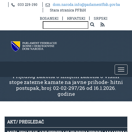
033 219-190
dom.naroda.info@parlamentfbih.gov.ba
Stara stranica PFBiH
|
|
BOSANSKI
HRVATSKI
SRPSKI
Prijedlog zakona o izmjeni zakona o visini
stope zatezne kamate na javne prihode- hitni
postupak, broj: 02-02-297/26 od 16.1.2026.
godine
AKT/ PREGLEDAČ