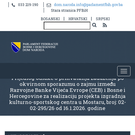
033 219-190
dom.naroda.info@parlamentfbih.gov.ba
Stara stranica PFBiH
|
|
BOSANSKI
HRVATSKI
SRPSKI
Prijedlog odluke o prihvatanju zaduženja po
okvirnom sporazumu o zajmu između
Razvojne Banke Vijeća Evrope (CEB) i Bosne i
Hercegovine za realizaciju projekta izgradnja
kulturno-sportskog centra u Mostaru, broj: 02-
02-295/26 od 16.1.2026. godine