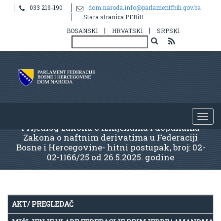
033 219-190
dom.naroda.info@parlamentfbih.gov.ba
Stara stranica PFBiH
|
|
BOSANSKI
HRVATSKI
SRPSKI
Prijedlog zakona o izmjenama i dopunama
Zakona o naftnim derivatima u Federaciji
Bosne i Hercegovine- hitni postupak, broj: 02-
02-1166/25 od 26.5.2025. godine
AKT/ PREGLEDAČ