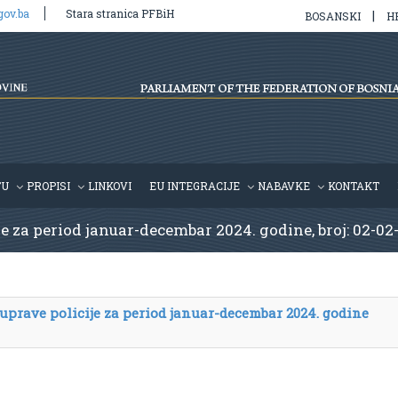
gov.ba
Stara stranica PFBiH
|
BOSANSKI
H
TU
PROPISI
LINKOVI
EU INTEGRACIJE
NABAVKE
KONTAKT
je za period januar-decembar 2024. godine, broj: 02-02
 uprave policije za period januar-decembar 2024. godine