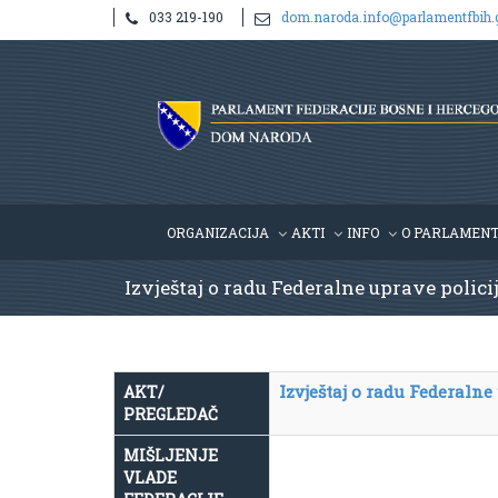
033 219-190
dom.naroda.info@parlamentfbih.
ORGANIZACIJA
AKTI
INFO
O PARLAMEN
Izvještaj o radu Federalne uprave polici
Izvještaj o radu Federalne
AKT/
PREGLEDAČ
MIŠLJENJE
VLADE