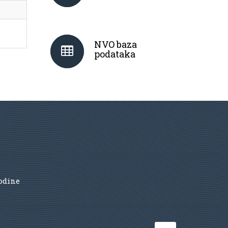
NVO baza
podataka
godine