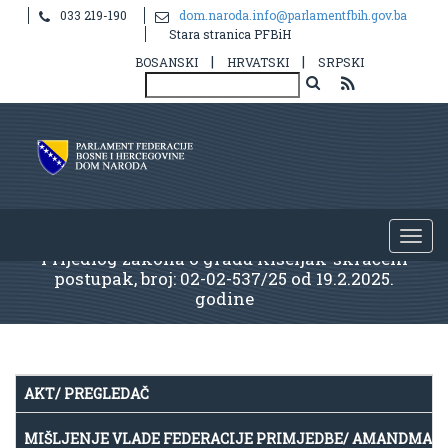
033 219-190
dom.naroda.info@parlamentfbih.gov.ba
Stara stranica PFBiH
|
|
BOSANSKI
HRVATSKI
SRPSKI
Prijedlog zakona o gradu Kiseljak-skraćeni
postupak, broj: 02-02-537/25 od 19.2.2025.
godine
AKT/ PREGLEDAČ
MIŠLJENJE VLADE FEDERACIJE PRIMJEDBE/ AMANDMAN