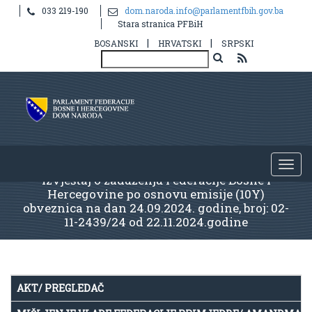
033 219-190
dom.naroda.info@parlamentfbih.gov.ba
Stara stranica PFBiH
|
|
BOSANSKI
HRVATSKI
SRPSKI
Izvještaj o zaduženju Federacije Bosne i
Hercegovine po osnovu emisije (10Y)
obveznica na dan 24.09.2024. godine, broj: 02-
11-2439/24 od 22.11.2024.godine
AKT/ PREGLEDAČ