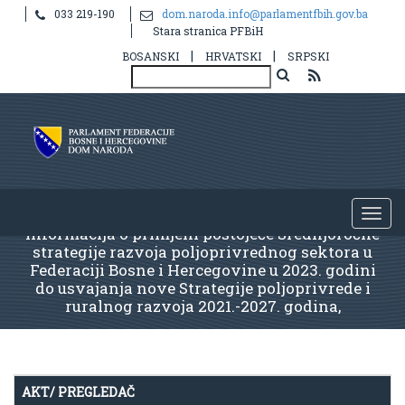
033 219-190
dom.naroda.info@parlamentfbih.gov.ba
Stara stranica PFBiH
|
|
BOSANSKI
HRVATSKI
SRPSKI
Informacija o primjeni postojeće Srednjoročne
strategije razvoja poljoprivrednog sektora u
Federaciji Bosne i Hercegovine u 2023. godini
do usvajanja nove Strategije poljoprivrede i
ruralnog razvoja 2021.-2027. godina,
AKT/ PREGLEDAČ