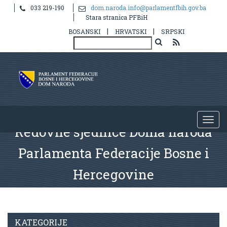
033 219-190
dom.naroda.info@parlamentfbih.gov.ba
Stara stranica PFBiH
|
|
BOSANSKI
HRVATSKI
SRPSKI
Redovne sjednice Doma naroda
Parlamenta Federacije Bosne i
Hercegovine
KATEGORIJE