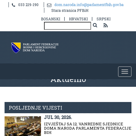
033 219-190
dom.naroda.info@parlamentfbih.gov.ba
Stara stranica PFBiH
|
|
BOSANSKI
HRVATSKI
SRPSKI
Aktuelno
POSLJEDNJE VIJESTI
JUL 30, 2026.
IZVJEŠTAJ SA 12. VANREDNE SJEDNICE
DOMA NARODA PARLAMENTA FEDERACIJE
BIH