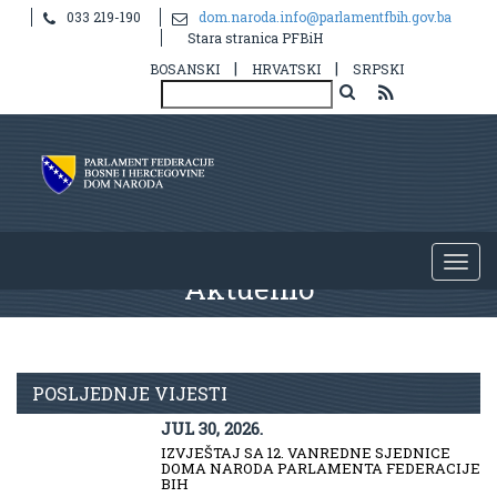
033 219-190
dom.naroda.info@parlamentfbih.gov.ba
Stara stranica PFBiH
|
|
BOSANSKI
HRVATSKI
SRPSKI
Aktuelno
POSLJEDNJE VIJESTI
JUL 30, 2026.
IZVJEŠTAJ SA 12. VANREDNE SJEDNICE
DOMA NARODA PARLAMENTA FEDERACIJE
BIH