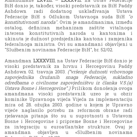
Amandmane
LXVIII. – LXXXVII.
na Ustav Federacije
BiH donio je, također, visoki predstavnik za BiH Paddy
Ashdown radi dodatnog usklađivanja Ustava
Federacije BiH s Odlukom Ustavnoga suda BiH
"o
konstitutivnosti naroda".
Ovim je amandmanima, između
ostalog, definiran mehanizam zaštite vitalnoga
interesa konstitutivnih naroda u kantonima i
ukinuta je dužnost predsjednika kantona i zamjenika
federalnoga ministra. Ovi su amandmani objavljeni u
"Službenim novinama Federacije BiH", br. 52/02.
Amandman
LXXXVIII.
na Ustav Federacije BiH donio je
visoki predstavnik za hrvnu i Hercegovinu Paddy
Ashdown 02. travnja 2003.
(“vršenje dužnosti vrhovnoga
zapovjednika Oružanih snaga Federacije, sukladno
odredbama o civilnome zapovjedništvu iz članka V.5.(a)
Ustava Bosne i Hercegovine”.)
Prilikom donošenja ovoga
amandmana visoki predstavnik uzeo je u obzir
kominike Upravnoga vijeća Vijeća za implementaciju
mira od 28. ožujka 2003. godine u kojem je Upravno
vijeće naglasilo potrebu za reformom obrane radi
rješavanja pitanja što su u suprotnosti s Ustavom
Bosne i Hercegovine i pripreme Bosne i Hercegovine
za integraciju u euroatlantske strukture. Ovaj je
amandman objavljen u «Službenim novinama