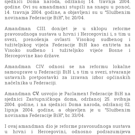
sjednici Doma naroda, održanoj 14. travnja 2004.
godine. Ovi su amandmani stupili na snagu u ponoć,
14. travnja 2004. godine, a objavljeni su u “Službenim
novinama Federacije BiH”, br. 20/04.
Amandman CIII. donijet je u sklopu reforme
pravosudnoga sustava u hrvni i Hercegovini i, s tim u
svezi, prenošenja ovlasti Visokog sudbenog i
tužiteljskog vijeća Federacije BiH kao entiteta na
Visoko sudbeno i tužiteljsko vijeće Bosne i
Hercegovine kao države.
Amandman CIV. odnosi se na reformu lokalne
samouprave u Federaciji BiH i, s tim u svezi, stvaranje
ustavnih pretpostavki za izravan izbor općinskih
načelnika u Federaciji.
Amandman
CV.
usvojio je Parlament Federacije BiH na
sjednici Zastupničkoga doma, održanoj 25. svibnja
2004. godine, i na sjednici Doma naroda, održanoj 02.
lipnja 2004. godine, a objavljen je u “Službenim
novinama Federacije BiH”, br. 33/04.
I ovaj amandman dio je reforme pravosudnoga sustava
u hrvni i Hercegovini, odnosno podrazumijeva