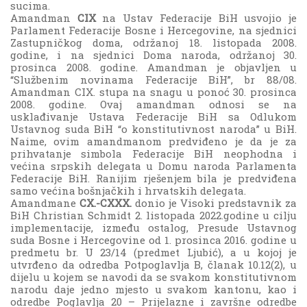
sucima.
Amandman
CIX
na Ustav Federacije BiH usvojio je
Parlament Federacije Bosne i Hercegovine, na sjednici
Zastupničkog doma, održanoj 18. listopada 2008.
godine, i na sjednici Doma naroda, održanoj 30.
prosinca 2008. godine. Amandman je objavljen u
“Službenim novinama Federacije BiH”, br 88/08.
Amandman CIX. stupa na snagu u ponoć 30. prosinca
2008. godine. Ovaj amandman odnosi se na
usklađivanje Ustava Federacije BiH sa Odlukom
Ustavnog suda BiH “o konstitutivnost naroda” u BiH.
Naime, ovim amandmanom predviđeno je da je za
prihvatanje simbola Federacije BiH neophodna i
većina srpskih delegata u Domu naroda Parlamenta
Federacije BiH. Ranijim rješenjem bila je predviđena
samo većina bošnjačkih i hrvatskih delegata.
Amandmane
CX.-CXXX.
donio je Visoki predstavnik za
BiH Christian Schmidt 2. listopada 2022.godine u cilju
implementacije, između ostalog, Presude Ustavnog
suda Bosne i Hercegovine od 1. prosinca 2016. godine u
predmetu br. U 23/14 (predmet Ljubić), a u kojoj je
utvrđeno da odredba Potpoglavlja B, članak 10.12(2), u
dijelu u kojem se navodi da se svakom konstitutivnom
narodu daje jedno mjesto u svakom kantonu, kao i
odredbe Poglavlja 20 – Prijelazne i završne odredbe