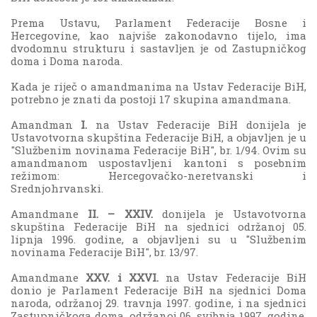
Prema Ustavu, Parlament Federacije Bosne i
Hercegovine, kao najviše zakonodavno tijelo, ima
dvodomnu strukturu i sastavljen je od Zastupničkog
doma i Doma naroda.
Kada je riječ o amandmanima na Ustav Federacije BiH,
potrebno je znati da postoji 17 skupina amandmana.
Amandman
I.
na Ustav Federacije BiH donijela je
Ustavotvorna skupština Federacije BiH, a objavljen je u
"Službenim novinama Federacije BiH", br. 1/94. Ovim su
amandmanom uspostavljeni kantoni s posebnim
režimom: Hercegovačko-neretvanski i
Srednjohrvanski.
Amandmane
II. – XXIV.
donijela je Ustavotvorna
skupština Federacije BiH na sjednici održanoj 05.
lipnja 1996. godine, a objavljeni su u "Službenim
novinama Federacije BiH", br. 13/97.
Amandmane
XXV. i XXVI.
na Ustav Federacije BiH
donio je Parlament Federacije BiH na sjednici Doma
naroda, održanoj 29. travnja 1997. godine, i na sjednici
Zastupničkoga doma, održanoj 06. svibnja 1997. godine.