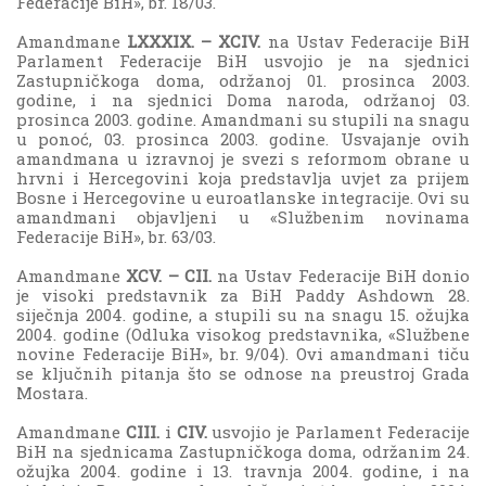
Federacije BiH», br. 18/03.
Amandmane
LXXXIX. – XCIV.
na Ustav Federacije BiH
Parlament Federacije BiH usvojio je na sjednici
Zastupničkoga doma, održanoj 01. prosinca 2003.
godine, i na sjednici Doma naroda, održanoj 03.
prosinca 2003. godine. Amandmani su stupili na snagu
u ponoć, 03. prosinca 2003. godine. Usvajanje ovih
amandmana u izravnoj je svezi s reformom obrane u
hrvni i Hercegovini koja predstavlja uvjet za prijem
Bosne i Hercegovine u euroatlanske integracije. Ovi su
amandmani objavljeni u «Službenim novinama
Federacije BiH», br. 63/03.
Amandmane
XCV. – CII.
na Ustav Federacije BiH donio
je visoki predstavnik za BiH Paddy Ashdown 28.
siječnja 2004. godine, a stupili su na snagu 15. ožujka
2004. godine (Odluka visokog predstavnika, «Službene
novine Federacije BiH», br. 9/04). Ovi amandmani tiču
se ključnih pitanja što se odnose na preustroj Grada
Mostara.
Amandmane
CIII.
i
CIV.
usvojio je Parlament Federacije
BiH na sjednicama Zastupničkoga doma, održanim 24.
ožujka 2004. godine i 13. travnja 2004. godine, i na