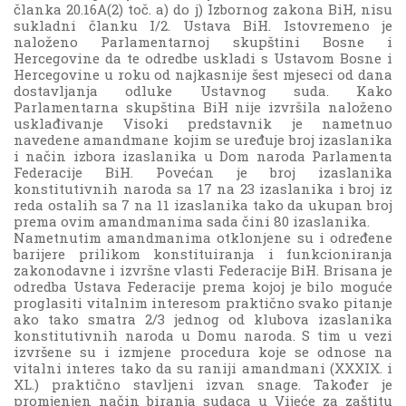
članka 20.16A(2) toč. a) do j) Izbornog zakona BiH, nisu
sukladni članku I/2. Ustava BiH. Istovremeno je
naloženo Parlamentarnoj skupštini Bosne i
Hercegovine da te odredbe uskladi s Ustavom Bosne i
Hercegovine u roku od najkasnije šest mjeseci od dana
dostavljanja odluke Ustavnog suda. Kako
Parlamentarna skupština BiH nije izvršila naloženo
usklađivanje Visoki predstavnik je nametnuo
navedene amandmane kojim se uređuje broj izaslanika
i način izbora izaslanika u Dom naroda Parlamenta
Federacije BiH. Povećan je broj izaslanika
konstitutivnih naroda sa 17 na 23 izaslanika i broj iz
reda ostalih sa 7 na 11 izaslanika tako da ukupan broj
prema ovim amandmanima sada čini 80 izaslanika.
Nametnutim amandmanima otklonjene su i određene
barijere prilikom konstituiranja i funkcioniranja
zakonodavne i izvršne vlasti Federacije BiH. Brisana je
odredba Ustava Federacije prema kojoj je bilo moguće
proglasiti vitalnim interesom praktično svako pitanje
ako tako smatra 2/3 jednog od klubova izaslanika
konstitutivnih naroda u Domu naroda. S tim u vezi
izvršene su i izmjene procedura koje se odnose na
vitalni interes tako da su raniji amandmani (XXXIX. i
XL.) praktično stavljeni izvan snage. Također je
promjenjen način biranja sudaca u Vijeće za zaštitu