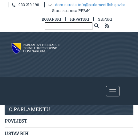
033 219-190
dom.naroda.info@parlamentfbih.gov.ba
Stara stranica PFBiH
|
|
BOSANSKI
HRVATSKI
SRPSKI
Povijest
O PARLAMENTU
POVIJEST
USTAV BIH