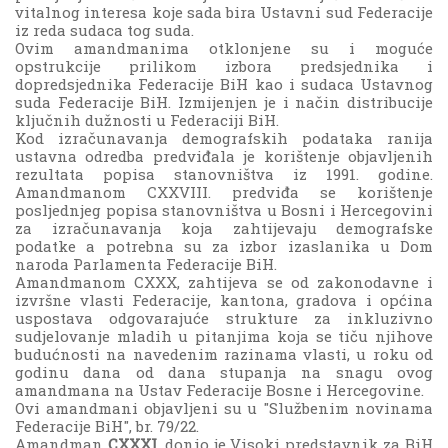
vitalnog interesa koje sada bira Ustavni sud Federacije
iz reda sudaca tog suda.
Ovim amandmanima otklonjene su i moguće
opstrukcije prilikom izbora predsjednika i
dopredsjednika Federacije BiH kao i sudaca Ustavnog
suda Federacije BiH. Izmijenjen je i način distribucije
ključnih dužnosti u Federaciji BiH.
Kod izračunavanja demografskih podataka ranija
ustavna odredba predviđala je korištenje objavljenih
rezultata popisa stanovništva iz 1991. godine.
Amandmanom CXXVIII. predviđa se korištenje
posljednjeg popisa stanovništva u Bosni i Hercegovini
za izračunavanja koja zahtijevaju demografske
podatke a potrebna su za izbor izaslanika u Dom
naroda Parlamenta Federacije BiH.
Amandmanom CXXX, zahtijeva se od zakonodavne i
izvršne vlasti Federacije, kantona, gradova i općina
uspostava odgovarajuće strukture za inkluzivno
sudjelovanje mladih u pitanjima koja se tiču njihove
budućnosti na navedenim razinama vlasti, u roku od
godinu dana od dana stupanja na snagu ovog
amandmana na Ustav Federacije Bosne i Hercegovine.
Ovi amandmani objavljeni su u "Službenim novinama
Federacije BiH", br. 79/22.
Amandman
CXXXI.
donio je Visoki predstavnik za BiH