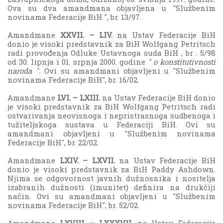
Ova su dva amandmana objavljena u "Službenim
novinama Federacije BiH ", br. 13/97.
Amandmane
XXVII. – LIV.
na Ustav Federacije BiH
donio je visoki predstavnik za BiH Wolfgang Petritsch
radi provođenja Odluke Ustavnoga suda BiH , br . 5/98
od 30. lipnja i 01. srpnja 2000. godine
" o konstitutivnosti
naroda ".
Ovi su amandmani objavljeni u "Službenim
novinama Federacije BiH", br. 16/02.
Amandmane
LVI. – LXIII.
na Ustav Federacije BiH donio
je visoki predstavnik za BiH Wolfgang Petritsch radi
ostvarivanja neovisnoga i nepristrasnoga sudbenoga i
tužiteljskoga sustava u Federaciji BiH. Ovi su
amandmani objavljeni u "Službenim novinama
Federacije BiH", br. 22/02.
Amandmane
LXIV. – LXVII.
na Ustav Federacije BiH
donio je visoki predstavnik za BiH Paddy Ashdown.
Njima se odgovornost javnih dužnosnika i nositelja
izabranih dužnosti (imunitet) definira na drukčiji
način. Ovi su amandmani objavljeni u "Službenim
novinama Federacije BiH", br. 52/02.