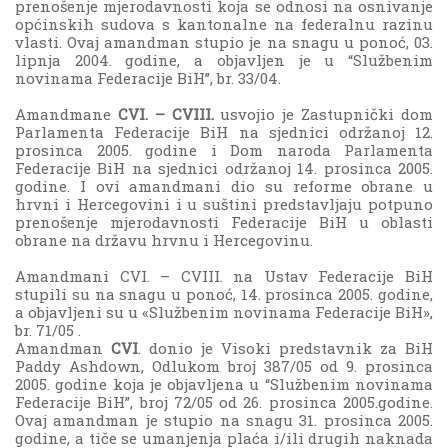
prenošenje mjerodavnosti koja se odnosi na osnivanje
općinskih sudova s kantonalne na federalnu razinu
vlasti. Ovaj amandman stupio je na snagu u ponoć, 03.
lipnja 2004. godine, a objavljen je u “Službenim
novinama Federacije BiH”, br. 33/04.
Amandmane
CVI. – CVIII.
usvojio je Zastupnički dom
Parlamenta Federacije BiH na sjednici održanoj 12.
prosinca 2005. godine i Dom naroda Parlamenta
Federacije BiH na sjednici održanoj 14. prosinca 2005.
godine. I ovi amandmani dio su reforme obrane u
hrvni i Hercegovini i u suštini predstavljaju potpuno
prenošenje mjerodavnosti Federacije BiH u oblasti
obrane na državu hrvnu i Hercegovinu.
Amandmani CVI. – CVIII. na Ustav Federacije BiH
stupili su na snagu u ponoć, 14. prosinca 2005. godine,
a objavljeni su u «Službenim novinama Federacije BiH»,
br. 71/05 .
Amandman
CVI
. donio je Visoki predstavnik za BiH
Paddy Ashdown, Odlukom broj 387/05 od 9. prosinca
2005. godine koja je objavljena u “Službenim novinama
Federacije BiH”, broj 72/05 od 26. prosinca 2005.godine.
Ovaj amandman je stupio na snagu 31. prosinca 2005.
godine, a tiče se umanjenja plaća i/ili drugih naknada