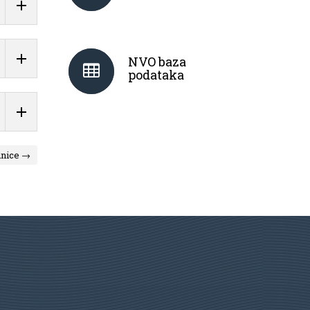
NVO baza
podataka
dnice →