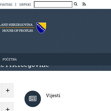
|
RVATSKI
SRPSKI
POČETNA
ne i Hercegovine
Vijesti