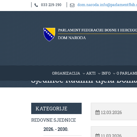
033 219-190
dom.naroda.info@parlamentfbih.
ORGANIZACIJA
AKTI
INFO
O PARLAM
Sjednice Radnih tijela Dom
KATEGORIJE
12.03.2026
REDOVNE SJEDNICE
2026. - 2030.
11.03.2026