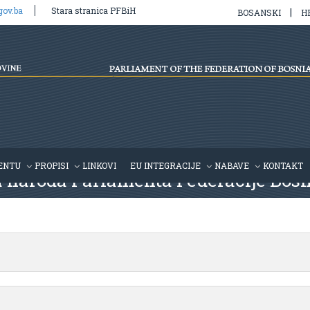
gov.ba
Stara stranica PFBiH
|
BOSANSKI
H
ENTU
PROPISI
LINKOVI
EU INTEGRACIJE
NABAVE
KONTAKT
a naroda Parlamenta Federacije Bos