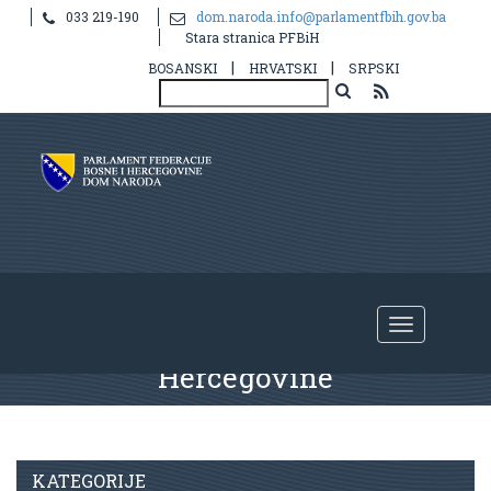
033 219-190
dom.naroda.info@parlamentfbih.gov.ba
Stara stranica PFBiH
|
|
BOSANSKI
HRVATSKI
SRPSKI
Vanredne sjednice Doma naroda
Parlamenta Federacije Bosne i
Hercegovine
KATEGORIJE