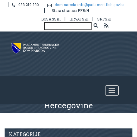
033 219-190
dom.naroda.info@parlamentfbih.gov.ba
Stara stranica PFBiH
|
|
BOSANSKI
HRVATSKI
SRPSKI
Redovne sjednice Doma naroda
Parlamenta Federacije Bosne i
Hercegovine
KATEGORIJE