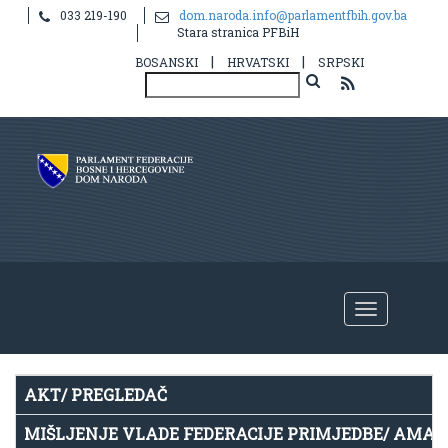
033 219-190
dom.naroda.info@parlamentfbih.gov.ba
Notice
: Undefined index: idHR in
Stara stranica PFBiH
/home/parlame2/public_html/v2/hr/propis.php
on line
39
|
|
BOSANSKI
HRVATSKI
SRPSKI
AKT/ PREGLEDAČ
MIŠLJENJE VLADE FEDERACIJE PRIMJEDBE/ AMA