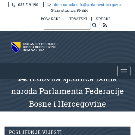
033 219-190
dom.naroda.info@parlamentfbih.gov.ba
Stara stranica PFBiH
|
|
BOSANSKI
HRVATSKI
SRPSKI
14.
redovna sjednica Doma
naroda Parlamenta Federacije
Bosne i Hercegovine
POSLJEDNJE VIJESTI