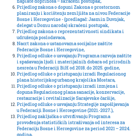
naplate doprinosa – skraćeni postupak,
Prijedlog zakona o dopuni Zakona o prostornom
planiranju i korištenju zemljišta na nivou Federacije
Bosne i Hercegovine - (predlagač: Jasmin Duvnjak,
delegat u Domu naroda) skraćeni postupak,
Prijedlog zakona o reprezentativnosti sindikata i
udruženja poslodavaca,
Nacrt zakona o ustanovama socijalne zaštite
Federacije Bosne i Hercegovine,
Prijedlog odluke o usvajanju Programa razvoja zaštite
i spašavanja ljudi i materijalnih dobara od prirodnih
nesreća u Federaciji BiH od 2018. do 2025. godine,
Prijedlog odluke o pristupanju izradi Regulacionog
plana historijskog urbanog krajolika Mostara,
Prijedlog odluke o pristupanju izradi izmjena i
dopuna Regulacionog plana sanacije, konzervacije,
restauracije i revitalizacije Sarajevske čaršije,
Prijedlog odluke o usvajanju Strategije zapošljavanja
u Federaciji Bosne i Hercegovine (2021.-2027.),
Prijedlog zaključka o utvrđivanju Programa
provođenja statističkih istraživanja od interesa za
Federaciju Bosne i Hercegovine za period 2021 – 2024.
godina,