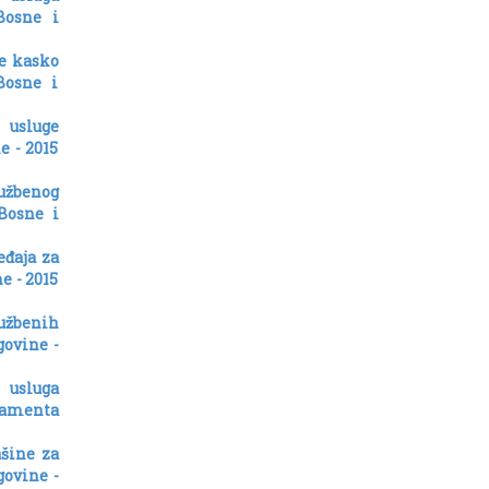
Bosne i
ge kasko
Bosne i
 usluge
e - 2015
užbenog
Bosne i
eđaja za
e - 2015
lužbenih
ovine -
 usluga
lamenta
ašine za
govine -