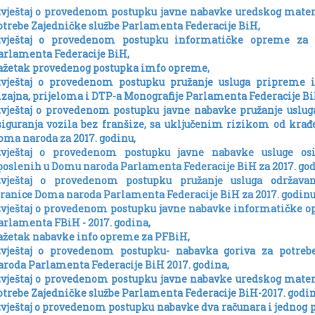
zvještaj o provedenom postupku javne nabavke uredskog mater
otrebe Zajedničke službe Parlamenta Federacije BiH,
zvještaj o provedenom postupku informatičke opreme za 
arlamenta Federacije BiH,
ažetak provedenog postupka imfo opreme,
zvještaj o provedenom postupku pružanje usluga pripreme i
izajna, prijeloma i DTP-a Monografije Parlamenta Federacije Bi
zvještaj o provedenom postupku javne nabavke pružanje uslug
siguranja vozila bez franšize, sa uključenim rizikom od krađ
oma naroda za 2017. godinu,
zvještaj o provedenom postupku javne nabavke usluge osi
poslenih u Domu naroda Parlamenta Federacije BiH za 2017. god
zvještaj o provedenom postupku pružanje usluga održava
tranice Doma naroda Parlamenta Federacije BiH za 2017. godinu
zvještaj o provedenom postupku javne nabavke informatičke o
arlamenta FBiH - 2017. godina,
ažetak nabavke info opreme za PFBiH,
zvještaj o provedenom postupku- nabavka goriva za potre
aroda Parlamenta Federacije BiH 2017. godina,
zvještaj o provedenom postupku javne nabavke uredskog mater
otrebe Zajedničke službe Parlamenta Federacije BiH-2017. godin
zvještaj o provedenom postupku nabavke dva računara i jednog 