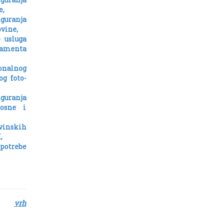
e,
guranja
vine,
 usluga
lamenta
ionalnog
g foto-
guranja
Bosne i
evinskih
,
 potrebe
a
vrh