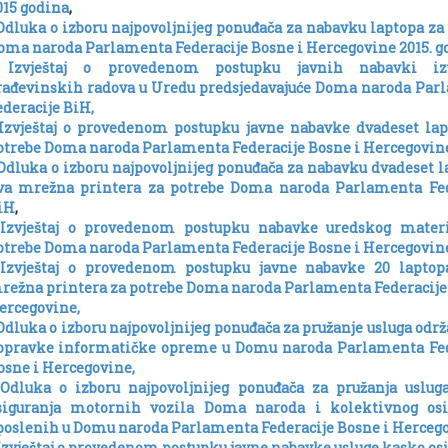
015 godina
,
 Odluka o izboru najpovoljnijeg ponuđača za nabavku laptopa za
oma naroda Parlamenta Federacije Bosne i Hercegovine 2015. g
 Izvještaj o provedenom postupku javnih nabavki iz
rađevinskih radova u Uredu predsjedavajuće Doma naroda Par
ederacije BiH,
 Izvještaj o provedenom postupku javne nabavke dvadeset lap
otrebe Doma naroda Parlamenta Federacije Bosne i Hercegovine
 Odluka o izboru najpovoljnijeg ponuđača za nabavku dvadeset l
va mrežna printera za potrebe Doma naroda Parlamenta Fed
iH
,
 Izvještaj o provedenom postupku nabavke uredskog materi
otrebe Doma naroda Parlamenta Federacije Bosne i Hercegovine
 Izvještaj o provedenom postupku javne nabavke 20 laptop
režna printera za potrebe Doma naroda Parlamenta Federacije
ercegovine,
 Odluka o izboru najpovoljnijeg ponuđača za pružanje usluga održ
opravke informatičke opreme u Domu naroda Parlamenta Fed
osne i Hercegovine,
 Odluka o izboru najpovoljnijeg ponuđača za pružanja uslug
siguranja motornih vozila Doma naroda i kolektivnog osi
poslenih u Domu naroda Parlamenta Federacije Bosne i Hercego
 Izvještaj o provedenom postupku javne nabavke usluge kasko os