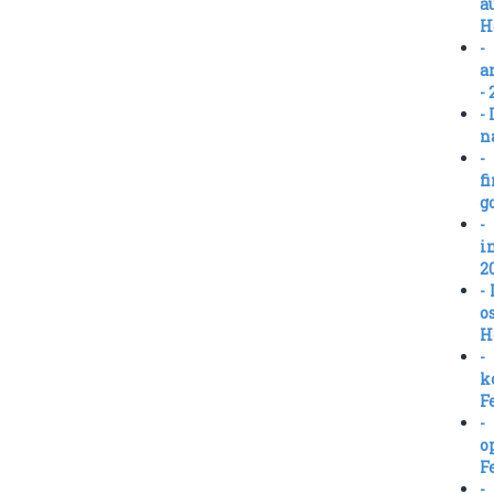
a
H
-
a
- 
-
n
-
f
g
-
i
2
-
o
H
-
k
F
-
o
F
-