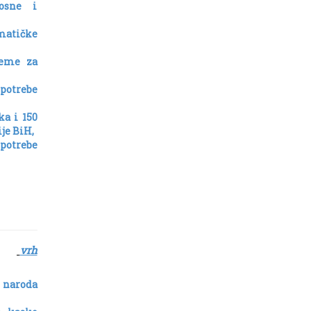
Bosne i
matičke
reme za
 potrebe
a i 150
je BiH,
potrebe
a
vrh
 naroda