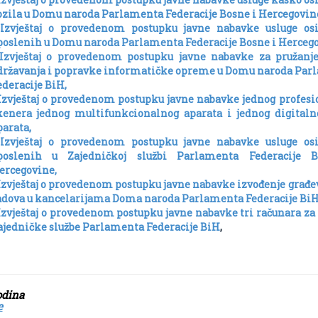
ozila u Domu naroda Parlamenta Federacije Bosne i Hercegovin
 Izvještaj o provedenom postupku javne nabavke usluge osi
poslenih u Domu naroda Parlamenta Federacije Bosne i Hercego
 Izvještaj o provedenom postupku javne nabavke za pružanje
državanja i popravke informatičke opreme u Domu naroda Par
ederacije BiH,
 Izvještaj o provedenom postupku javne nabavke jednog profes
kenera jednog multifunkcionalnog aparata i jednog digitalno
parata,
 Izvještaj o provedenom postupku javne nabavke usluge osi
poslenih u Zajedničkoj službi Parlamenta Federacije 
ercegovine,
 Izvještaj o provedenom postupku javne nabavke izvođenje građ
adova u kancelarijama Doma naroda Parlamenta Federacije BiH
 Izvještaj o provedenom postupku javne nabavke tri računara za
ajedničke službe Parlamenta Federacije BiH
,
017. godin
e