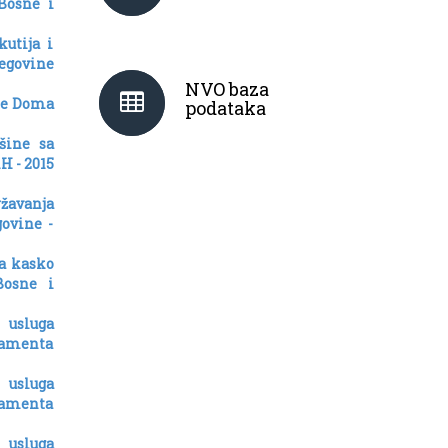
Bosne i
utija i
cegovine
NVO baza
ebe Doma
podataka
šine sa
H - 2015
žavanja
ovine -
ga kasko
Bosne i
 usluga
lamenta
 usluga
lamenta
 usluga