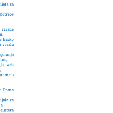
ijala za
potrebe
 izrade
H,
a kasko
e vozila
guranja
inu,
nja web
,
preme u
be Doma
ijala za
a,
printera