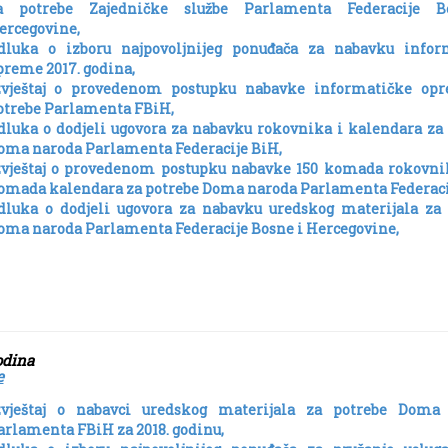
a potrebe Zajedničke službe Parlamenta Federacije 
ercegovine,
dluka o izboru najpovoljnijeg ponuđača za nabavku infor
preme 2017. godina,
zvještaj o provedenom postupku nabavke informatičke op
otrebe Parlamenta FBiH,
dluka o dodjeli ugovora za nabavku rokovnika i kalendara za
oma naroda Parlamenta Federacije BiH,
zvještaj o provedenom postupku nabavke 150 komada rokovnik
omada kalendara za potrebe Doma naroda Parlamenta Federaci
dluka o dodjeli ugovora za nabavku uredskog materijala za 
oma naroda Parlamenta Federacije Bosne i Hercegovine,
018. godin
e
zvještaj o nabavci uredskog materijala za potrebe Doma
arlamenta FBiH za 2018. godinu,