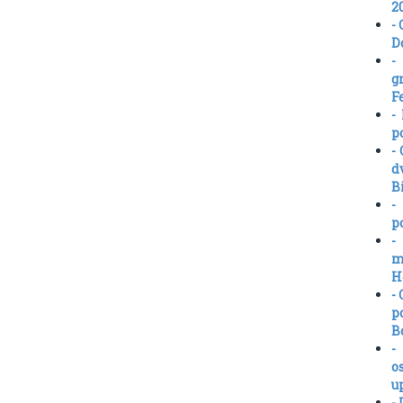
2
-
D
-
g
F
-
p
-
d
B
-
p
-
m
H
-
p
B
-
o
u
-