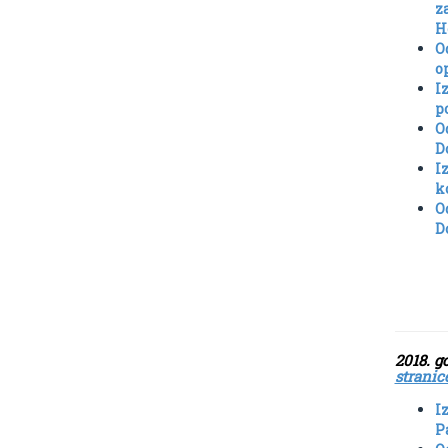
z
H
O
o
I
p
O
D
I
k
O
D
2
stranic
I
P