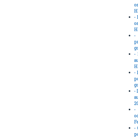
o
H
-
o
H
-
p
g
-
a
H
-
p
g
-
a
2
-
o
F
-
p