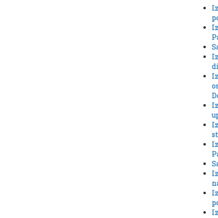
I
p
I
P
S
I
d
I
o
D
I
u
I
s
I
P
S
I
n
I
p
I