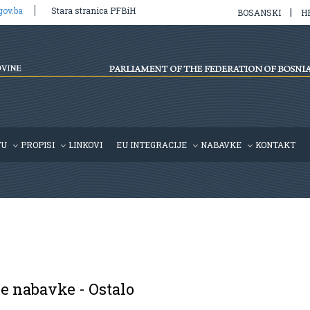
gov.ba
Stara stranica PFBiH
|
BOSANSKI
H
TU
PROPISI
LINKOVI
EU INTEGRACIJE
NABAVKE
KONTAKT
e nabavke - Ostalo