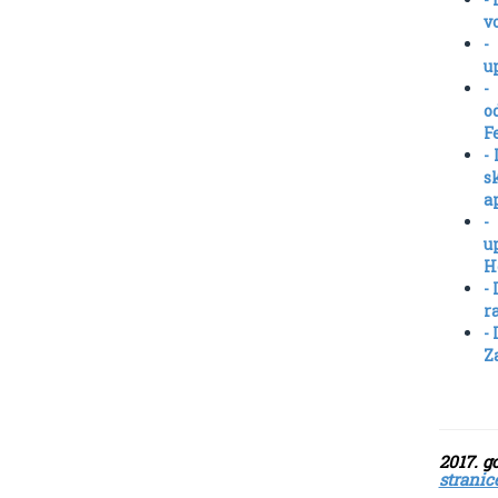
v
-
u
-
o
F
-
s
a
-
u
H
-
r
-
Z
2
stranic