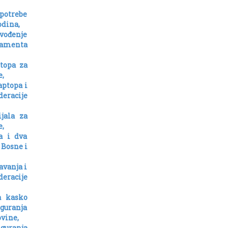
 potrebe
odina,
vođenje
lamenta
topa za
,
aptopa i
eracije
jala za
,
a i dva
 Bosne i
avanja i
eracije
a kasko
guranja
vine,
iguranja