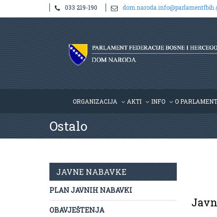
033 219-190
dom.naroda.info@parlamentfbih.
ORGANIZACIJA
AKTI
INFO
O PARLAMEN
Ostalo
JAVNE NABAVKE
PLAN JAVNIH NABAVKI
Javn
OBAVJEŠTENJA